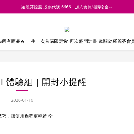
羅麗芬控股 股票代號 6666｜加入會員領購物金～
S
所有商品
🔥 一生一次首購限定
🌺 再次盛開計畫 🌺
關於羅麗芬
會
ml 體驗組｜開封小提醒
2026-01-16
巧，讓使用過程更輕鬆 💡