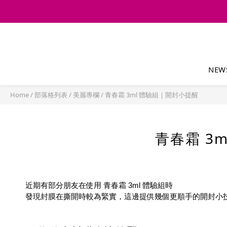
NEW
Home
/
部落格列表
/
美麗專欄
/
青春霜 3ml 體驗組｜開封小提醒
青春霜 3
近期有部分朋友在使用 青春霜 3ml 體驗組時
發現封膜在撕開時較為緊實，這邊提供幾個更順手的開封小技