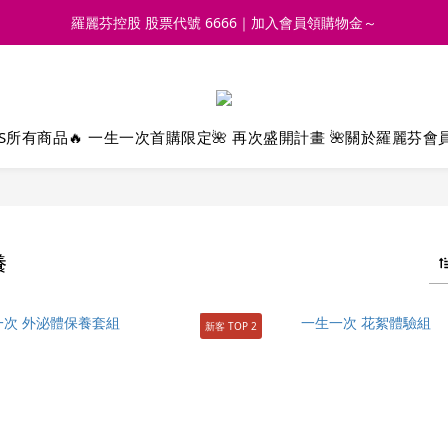
羅麗芬控股 股票代號 6666｜加入會員領購物金～
S
所有商品
🔥 一生一次首購限定
🌺 再次盛開計畫 🌺
關於羅麗芬
會
養
新客 TOP 2